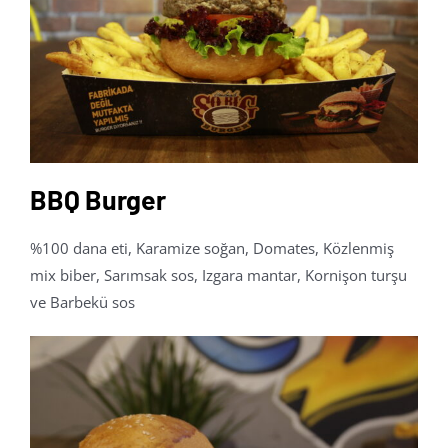
BBQ Burger
%100 dana eti, Karamize soğan, Domates, Közlenmiş
mix biber, Sarımsak sos, Izgara mantar, Kornişon turşu
ve Barbekü sos