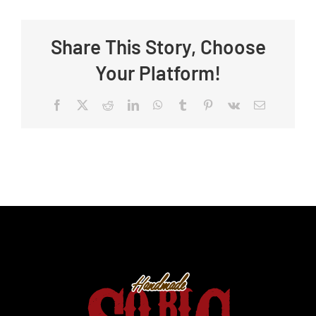
Share This Story, Choose
Your Platform!
Facebook
X
Reddit
LinkedIn
WhatsApp
Tumblr
Pinterest
Vk
E-
posta