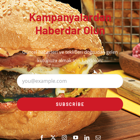
Kampanyalardan
Haberdar Olun
Güncel haberleri ve teklifleri doğrudan gelen
kutunuza almak için kaydolun:
SUBSCRIBE