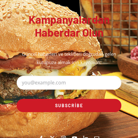
Kampanyalardan
Haberdar Olun
Güncel haberleri ve teklifleri doğrudan gelen
kutunuza almak için kaydolun:
SUBSCRIBE